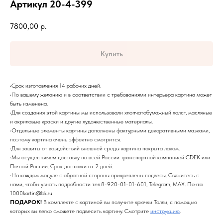
Артикул 20-4-399
7800,00
р.
Купить
•Срок изготовления 14 рабочих дней.
•По вашему желанию и в соответствии с требованиями интерьера картина может
быть изменена.
•Для создания этой картины мы использовали хлопчатобумажный холст, масляные
и акриловые краски и другие художественные материалы.
•Отдельные элементы картины дополнены фактурными декоративными мазками,
поэтому картина очень эффектно смотрится.
•Для защиты от воздействий внешней среды картина покрыта лаком.
•Мы осуществляем доставку по всей России транспортной компанией CDEK или
Почтой России. Срок доставки от 2 дней.
•На каждом модуле с обратной стороны прикреплены подвесы. Свяжитесь с
нами, чтобы узнать подробности тел.8-920-01-01-601, Telegram, MAX. Почта
1000kartin@bk.ru
ПОДАРОК!
В комплекте с картиной вы получите крючки Толли, с помощью
которых вы легко сможете подвесить картину. Смотрите
инструкцию
.