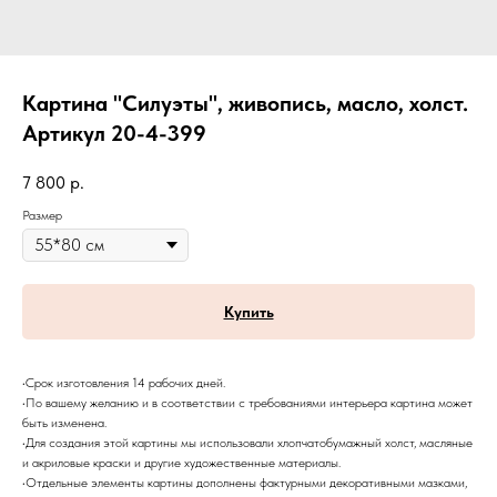
Картина "Силуэты", живопись, масло, холст.
Артикул 20-4-399
7 800
р.
Размер
Купить
•Срок изготовления 14 рабочих дней.
•По вашему желанию и в соответствии с требованиями интерьера картина может
быть изменена.
•Для создания этой картины мы использовали хлопчатобумажный холст, масляные
и акриловые краски и другие художественные материалы.
•Отдельные элементы картины дополнены фактурными декоративными мазками,