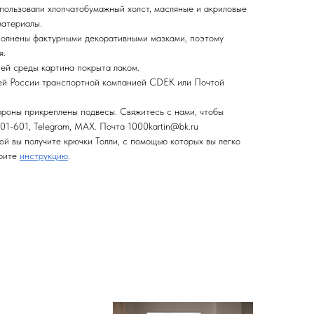
спользовали хлопчатобумажный холст, масляные и акриловые
материалы.
полнены фактурными декоративными мазками, поэтому
я.
ней среды картина покрыта лаком.
сей России транспортной компанией CDEK или Почтой
ороны прикреплены подвесы. Свяжитесь с нами, чтобы
01-601, Telegram, MAX. Почта 1000kartin@bk.ru
ой вы получите крючки Толли, с помощью которых вы легко
трите
инструкцию
.