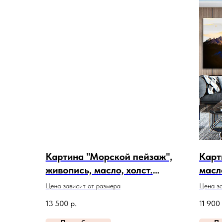
Картина "Морской пейзаж",
Карт
живопись, масло, холст.
масло
Артикул 24-1-11
Цена зависит от размера
Цена за
13 500
р.
11 900