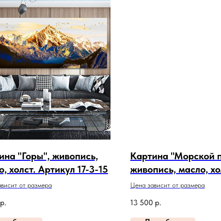
ина "Горы", живопись,
Картина "Морской 
, холст. Артикул 17-3-15
живопись, масло, хо
Артикул 24-1-9
висит от размера
Цена зависит от размера
р.
13 500
р.