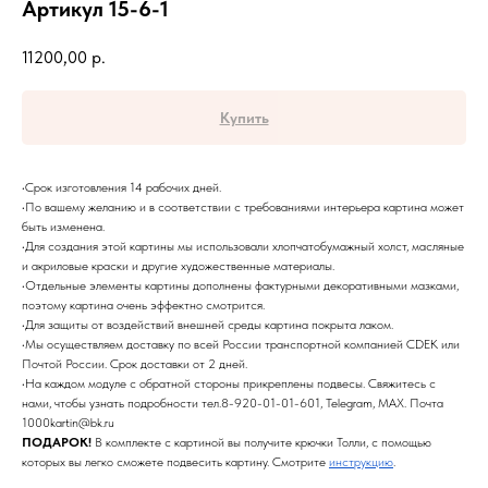
Артикул 15-6-1
11200,00
р.
Купить
•Срок изготовления 14 рабочих дней.
•По вашему желанию и в соответствии с требованиями интерьера картина может
быть изменена.
•Для создания этой картины мы использовали хлопчатобумажный холст, масляные
и акриловые краски и другие художественные материалы.
•Отдельные элементы картины дополнены фактурными декоративными мазками,
поэтому картина очень эффектно смотрится.
•Для защиты от воздействий внешней среды картина покрыта лаком.
•Мы осуществляем доставку по всей России транспортной компанией CDEK или
Почтой России. Срок доставки от 2 дней.
•На каждом модуле с обратной стороны прикреплены подвесы. Свяжитесь с
нами, чтобы узнать подробности тел.8-920-01-01-601, Telegram, MAX. Почта
1000kartin@bk.ru
ПОДАРОК!
В комплекте с картиной вы получите крючки Толли, с помощью
которых вы легко сможете подвесить картину. Смотрите
инструкцию
.