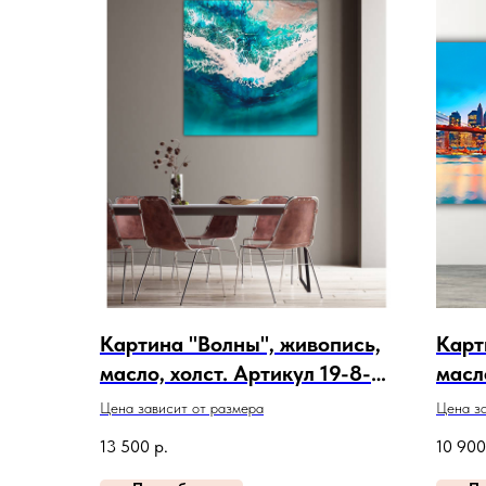
Картина "Волны", живопись,
Карт
масло, холст. Артикул 19-8-
масл
110
481
Цена зависит от размера
Цена за
13 500
р.
10 900