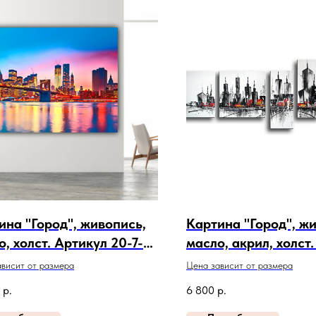
ина "Город", живопись,
Картина "Город", ж
о, холст. Артикул 20-7-
масло, акрил, холст
20-4-111
висит от размера
Цена зависит от размера
р.
6 800
р.