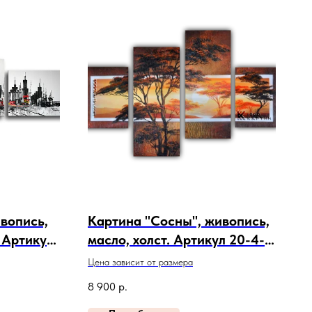
ивопись,
Картина "Сосны", живопись,
. Артикул
масло, холст. Артикул 20-4-
170
Цена зависит от размера
8 900
р.