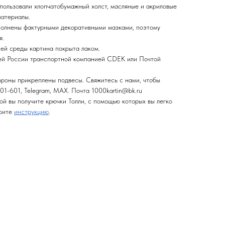
спользовали хлопчатобумажный холст, масляные и акриловые
материалы.
полнены фактурными декоративными мазками, поэтому
я.
ней среды картина покрыта лаком.
сей России транспортной компанией CDEK или Почтой
ороны прикреплены подвесы. Свяжитесь с нами, чтобы
01-601, Telegram, MAX. Почта 1000kartin@bk.ru
ой вы получите крючки Толли, с помощью которых вы легко
трите
инструкцию
.