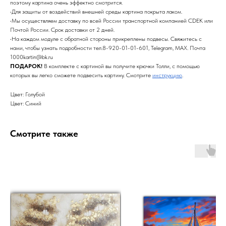
поэтому картина очень эффектно смотрится.
•Для защиты от воздействий внешней среды картина покрыта лаком.
•Мы осуществляем доставку по всей России транспортной компанией CDEK или
Почтой России. Срок доставки от 2 дней.
•На каждом модуле с обратной стороны прикреплены подвесы. Свяжитесь с
нами, чтобы узнать подробности тел.8-920-01-01-601, Telegram, MAX. Почта
1000kartin@bk.ru
ПОДАРОК!
В комплекте с картиной вы получите крючки Толли, с помощью
которых вы легко сможете подвесить картину. Смотрите
инструкцию
.
Цвет: Голубой
Цвет: Синий
Смотрите также