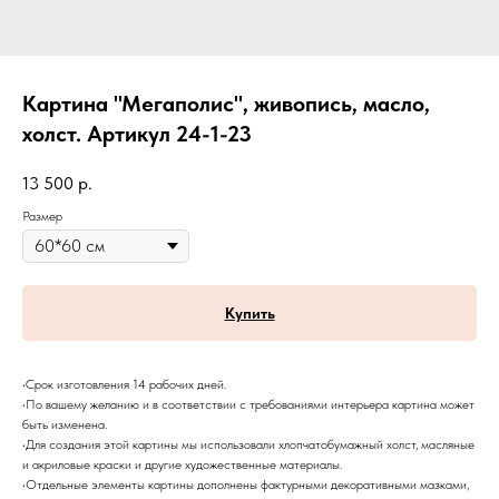
Картина "Мегаполис", живопись, масло,
холст. Артикул 24-1-23
13 500
р.
Размер
Купить
•Срок изготовления 14 рабочих дней.
•По вашему желанию и в соответствии с требованиями интерьера картина может
быть изменена.
•Для создания этой картины мы использовали хлопчатобумажный холст, масляные
и акриловые краски и другие художественные материалы.
•Отдельные элементы картины дополнены фактурными декоративными мазками,