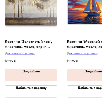
Картина "Золотистый лес",
Картина "Морской пей
живопись, масло, акрил,
живопись, масло, холст
холст. Артикул 20-4-360
Артикул 24-1-12
Цена зависит от размера
Цена зависит от размера
10 900
р.
14 900
р.
Подробнее
Подробнее
Добавить в корзину
Добавить в корзин