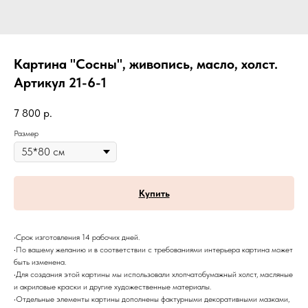
Картина "Сосны", живопись, масло, холст.
Артикул 21-6-1
7 800
р.
Размер
Купить
•Срок изготовления 14 рабочих дней.
•По вашему желанию и в соответствии с требованиями интерьера картина может
быть изменена.
•Для создания этой картины мы использовали хлопчатобумажный холст, масляные
и акриловые краски и другие художественные материалы.
•Отдельные элементы картины дополнены фактурными декоративными мазками,