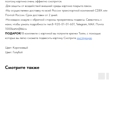
поэтому картина очень эффектно смотрится.
•Для защиты от воздействий внешней среды картина покрыта лаком.
•Мы осуществляем доставку по всей России транспортной компанией CDEK или
Почтой России. Срок доставки от 2 дней.
•На каждом модуле с обратной стороны прикреплены подвесы. Свяжитесь с
нами, чтобы узнать подробности тел.8-920-01-01-601, Telegram, MAX. Почта
1000kartin@bk.ru
ПОДАРОК!
В комплекте с картиной вы получите крючки Толли, с помощью
которых вы легко сможете подвесить картину. Смотрите
инструкцию
.
Цвет: Коричневый
Цвет: Голубой
Смотрите также