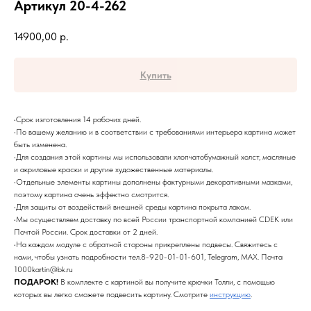
Артикул 20-4-262
14900,00
р.
Купить
•Срок изготовления 14 рабочих дней.
•По вашему желанию и в соответствии с требованиями интерьера картина может
быть изменена.
•Для создания этой картины мы использовали хлопчатобумажный холст, масляные
и акриловые краски и другие художественные материалы.
•Отдельные элементы картины дополнены фактурными декоративными мазками,
поэтому картина очень эффектно смотрится.
•Для защиты от воздействий внешней среды картина покрыта лаком.
•Мы осуществляем доставку по всей России транспортной компанией CDEK или
Почтой России. Срок доставки от 2 дней.
•На каждом модуле с обратной стороны прикреплены подвесы. Свяжитесь с
нами, чтобы узнать подробности тел.8-920-01-01-601, Telegram, MAX. Почта
1000kartin@bk.ru
ПОДАРОК!
В комплекте с картиной вы получите крючки Толли, с помощью
которых вы легко сможете подвесить картину. Смотрите
инструкцию
.