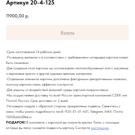
Артикул 20-4-125
11900,00
р.
Купить
•Срок изготовления 14 рабочих дней.
•По вашему желанию и в соответствии с требованиями интерьера картина может
быть изменена.
•Для создания этой картины мы использовали хлопчатобумажный холст, масляные
и акриловые краски и другие художественные материалы.
•Отдельные элементы картины дополнены фактурными декоративными мазками,
поэтому картина очень эффектно смотрится.
•Для защиты от воздействий внешней среды картина покрыта лаком.
•Мы осуществляем доставку по всей России транспортной компанией CDEK или
Почтой России. Срок доставки от 2 дней.
•На каждом модуле с обратной стороны прикреплены подвесы. Свяжитесь с
нами, чтобы узнать подробности тел.8-920-01-01-601, Telegram, MAX. Почта
1000kartin@bk.ru
ПОДАРОК!
В комплекте с картиной вы получите крючки Толли, с помощью
которых вы легко сможете подвесить картину. Смотрите
инструкцию
.