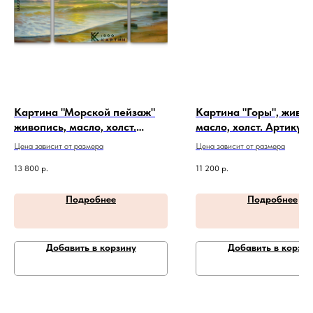
Картина "Морской пейзаж"
Картина "Горы", живоп
живопись, масло, холст.
масло, холст. Артикул 
Артикул 20-4-134
Цена зависит от размера
Цена зависит от размера
13 800
р.
11 200
р.
Подробнее
Подробнее
Добавить в корзину
Добавить в корзин