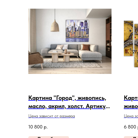
Картина "Город", живопись,
Карт
масло, акрил, холст. Артикул
живо
20-7-470
Арти
Цена зависит от размера
Цена за
10 800
р.
6 800