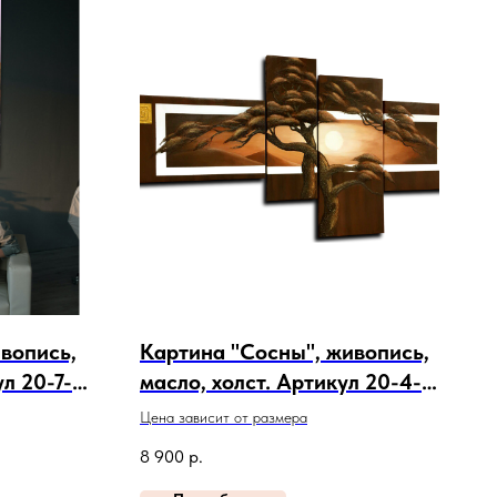
ивопись,
Картина "Сосны", живопись,
ул 20-7-
масло, холст. Артикул 20-4-
168
Цена зависит от размера
8 900
р.