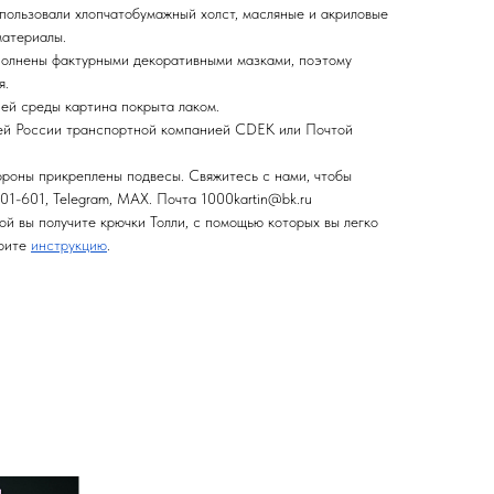
спользовали хлопчатобумажный холст, масляные и акриловые
материалы.
полнены фактурными декоративными мазками, поэтому
я.
ней среды картина покрыта лаком.
сей России транспортной компанией CDEK или Почтой
ороны прикреплены подвесы. Свяжитесь с нами, чтобы
01-601, Telegram, MAX. Почта 1000kartin@bk.ru
ой вы получите крючки Толли, с помощью которых вы легко
трите
инструкцию
.