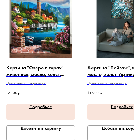
Картина "Озеро в горах",
Картина "Пейзаж", жи
живопись, масло, холст.
масло, холст. Артикул 
Артикул 19-8-6
313
Цена зависит от размера
Цена зависит от размера
12 700
р.
14 900
р.
Подробнее
Подробнее
Добавить в корзину
Добавить в корзин