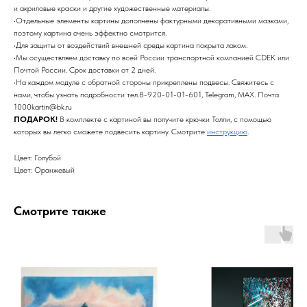
и акриловые краски и другие художественные материалы.
•Отдельные элементы картины дополнены фактурными декоративными мазками,
поэтому картина очень эффектно смотрится.
•Для защиты от воздействий внешней среды картина покрыта лаком.
•Мы осуществляем доставку по всей России транспортной компанией CDEK или
Почтой России. Срок доставки от 2 дней.
•На каждом модуле с обратной стороны прикреплены подвесы. Свяжитесь с
нами, чтобы узнать подробности тел.8-920-01-01-601, Telegram, MAX. Почта
1000kartin@bk.ru
ПОДАРОК!
В комплекте с картиной вы получите крючки Толли, с помощью
которых вы легко сможете подвесить картину. Смотрите
инструкцию
.
Цвет: Голубой
Цвет: Оранжевый
Смотрите также