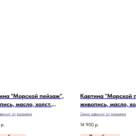
ина "Морской пейзаж",
Картина "Морской 
пись, масло, холст.
живопись, масло, хо
кул 24-1-12
Артикул 24-1-10
висит от размера
Цена зависит от размера
р.
14 900
р.