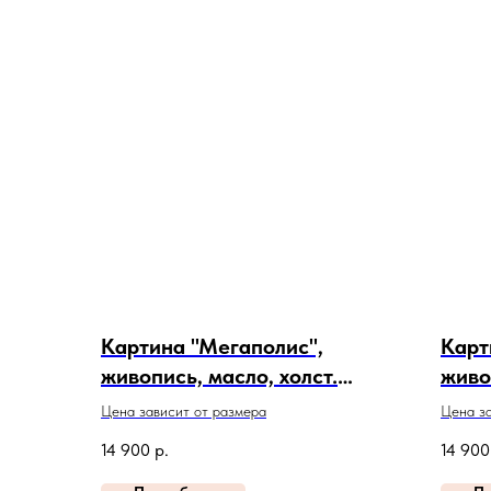
Картина "Мегаполис",
Карт
живопись, масло, холст.
живо
Артикул 24-1-20
Арти
Цена зависит от размера
Цена за
14 900
р.
14 900