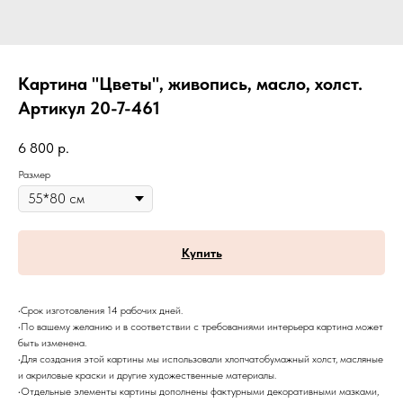
Картина "Цветы", живопись, масло, холст.
Артикул 20-7-461
6 800
р.
Размер
Купить
•Срок изготовления 14 рабочих дней.
•По вашему желанию и в соответствии с требованиями интерьера картина может
быть изменена.
•Для создания этой картины мы использовали хлопчатобумажный холст, масляные
и акриловые краски и другие художественные материалы.
•Отдельные элементы картины дополнены фактурными декоративными мазками,