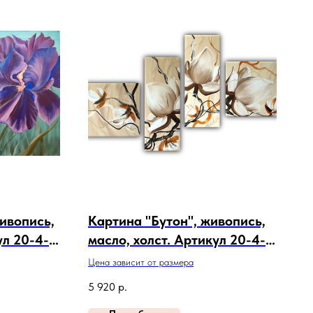
ивопись,
Картина "Бутон", живопись,
ул 20-4-
масло, холст. Артикул 20-4-
190
Цена зависит от размера
5 920
р.