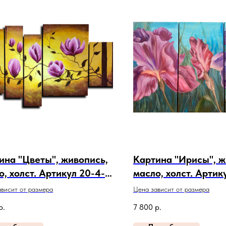
ина "Цветы", живопись,
Картина "Ирисы", ж
о, холст. Артикул 20-4-
масло, холст. Артик
116
висит от размера
Цена зависит от размера
р.
7 800
р.