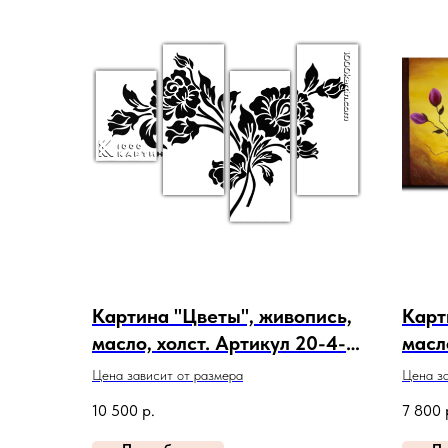
Картина "Цветы", живопись,
Карт
масло, холст. Артикул 20-4-
масл
410
124
Цена зависит от размера
Цена за
10 500
р.
7 800