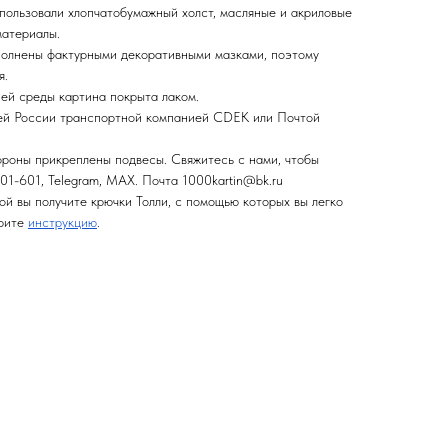
спользовали хлопчатобумажный холст, масляные и акриловые
материалы.
полнены фактурными декоративными мазками, поэтому
я.
ней среды картина покрыта лаком.
сей России транспортной компанией CDEK или Почтой
ороны прикреплены подвесы. Свяжитесь с нами, чтобы
01-601, Telegram, MAX. Почта 1000kartin@bk.ru
ой вы получите крючки Толли, с помощью которых вы легко
трите
инструкцию
.