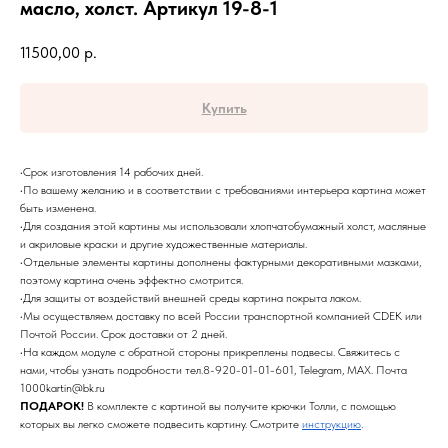
масло, холст. Артикул 19-8-1
11500,00
р.
Купить
•Срок изготовления 14 рабочих дней.
•По вашему желанию и в соответствии с требованиями интерьера картина может
быть изменена.
•Для создания этой картины мы использовали хлопчатобумажный холст, масляные
и акриловые краски и другие художественные материалы.
•Отдельные элементы картины дополнены фактурными декоративными мазками,
поэтому картина очень эффектно смотрится.
•Для защиты от воздействий внешней среды картина покрыта лаком.
•Мы осуществляем доставку по всей России транспортной компанией CDEK или
Почтой России. Срок доставки от 2 дней.
•На каждом модуле с обратной стороны прикреплены подвесы. Свяжитесь с
нами, чтобы узнать подробности тел.8-920-01-01-601, Telegram, MAX. Почта
1000kartin@bk.ru
ПОДАРОК!
В комплекте с картиной вы получите крючки Толли, с помощью
которых вы легко сможете подвесить картину. Смотрите
инструкцию
.