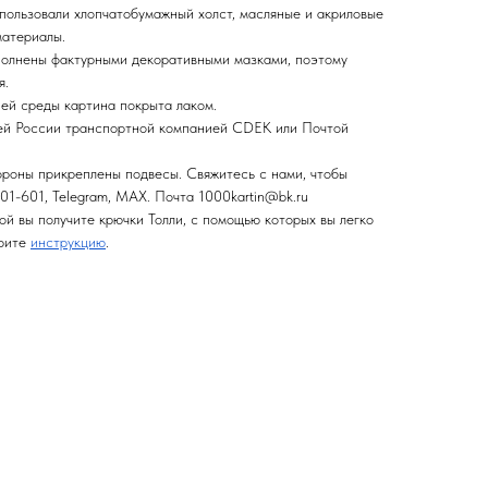
спользовали хлопчатобумажный холст, масляные и акриловые
материалы.
полнены фактурными декоративными мазками, поэтому
я.
ней среды картина покрыта лаком.
сей России транспортной компанией CDEK или Почтой
ороны прикреплены подвесы. Свяжитесь с нами, чтобы
01-601, Telegram, MAX. Почта 1000kartin@bk.ru
ой вы получите крючки Толли, с помощью которых вы легко
трите
инструкцию
.