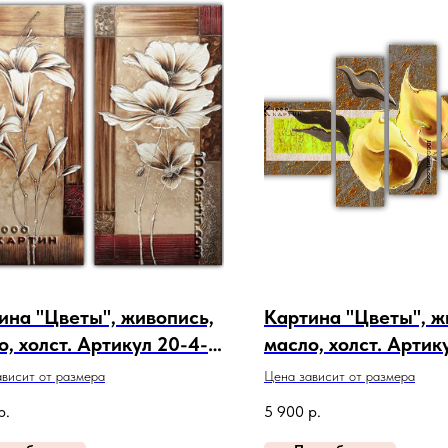
ина "Цветы", живопись,
Картина "Цветы", ж
о, холст. Артикул 20-4-
масло, холст. Артик
377
висит от размера
Цена зависит от размера
р.
5 900
р.