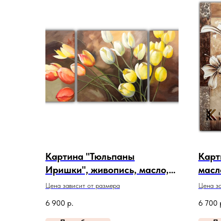
Картина "Тюльпаны
Карт
Иришки", живопись, масло,
масл
холст. Артикул 20-05-456
213
Цена зависит от размера
Цена за
6 900
р.
6 700