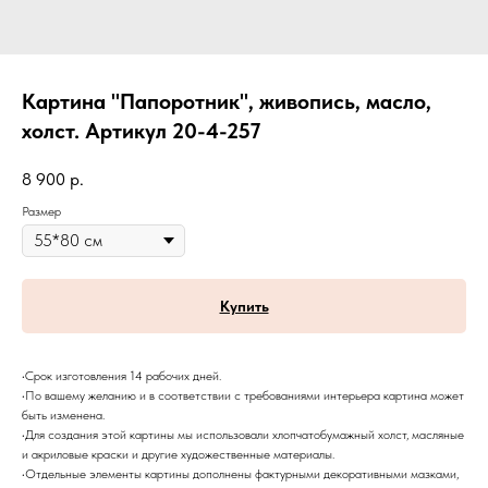
Картина "Папоротник", живопись, масло,
холст. Артикул 20-4-257
8 900
р.
Размер
Купить
•Срок изготовления 14 рабочих дней.
•По вашему желанию и в соответствии с требованиями интерьера картина может
быть изменена.
•Для создания этой картины мы использовали хлопчатобумажный холст, масляные
и акриловые краски и другие художественные материалы.
•Отдельные элементы картины дополнены фактурными декоративными мазками,