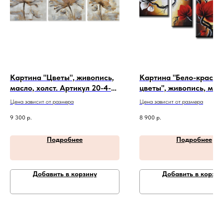
Картина "Цветы", живопись,
Картина "Бело-красн
масло, холст. Артикул 20-4-
цветы", живопись, мас
326
холст. Артикул 20-4-18
Цена зависит от размера
Цена зависит от размера
9 300
р.
8 900
р.
Подробнее
Подробнее
Добавить в корзину
Добавить в корзин