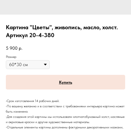
Картина "Цветы", живопись, масло, холст.
Артикул 20-4-380
5 900
р.
Размер
Купить
•Срок изготовления 14 рабочих дней.
•По вашему желанию и в соответствии с требованиями интерьера картина может
быть изменена.
•Для создания этой картины мы использовали хлопчатобумажный холст, масляные
и акриловые краски и другие художественные материалы.
•Отдельные элементы картины дополнены фактурными декоративными мазками,