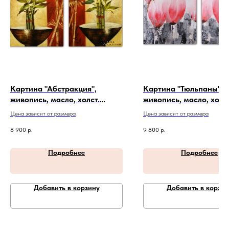
Картина "Абстракция",
Картина "Тюльпаны",
живопись, масло, холст.
живопись, масло, холст
Артикул 20-4-207
Артикул 20-4-209
Цена зависит от размера
Цена зависит от размера
8 900
р.
9 800
р.
Подробнее
Подробнее
Добавить в корзину
Добавить в корзин