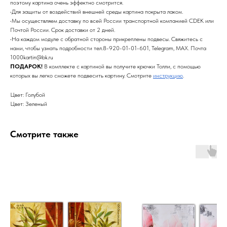
поэтому картина очень эффектно смотрится.
•Для защиты от воздействий внешней среды картина покрыта лаком.
•Мы осуществляем доставку по всей России транспортной компанией CDEK или
Почтой России. Срок доставки от 2 дней.
•На каждом модуле с обратной стороны прикреплены подвесы. Свяжитесь с
нами, чтобы узнать подробности тел.8-920-01-01-601, Telegram, MAX. Почта
1000kartin@bk.ru
ПОДАРОК!
В комплекте с картиной вы получите крючки Толли, с помощью
которых вы легко сможете подвесить картину. Смотрите
инструкцию
.
Цвет: Голубой
Цвет: Зеленый
Смотрите также