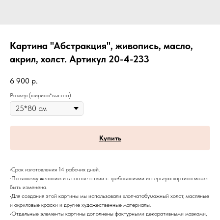
Картина "Абстракция", живопись, масло,
акрил, холст. Артикул 20-4-233
6 900
р.
Размер (ширина*высота)
Купить
•Срок изготовления 14 рабочих дней.
•По вашему желанию и в соответствии с требованиями интерьера картина может
быть изменена.
•Для создания этой картины мы использовали хлопчатобумажный холст, масляные
и акриловые краски и другие художественные материалы.
•Отдельные элементы картины дополнены фактурными декоративными мазками,