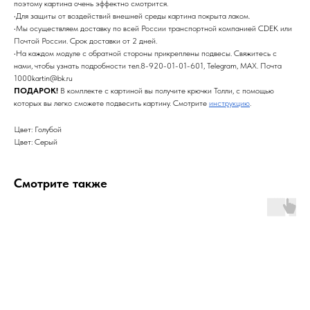
поэтому картина очень эффектно смотрится.
•Для защиты от воздействий внешней среды картина покрыта лаком.
•Мы осуществляем доставку по всей России транспортной компанией CDEK или
Почтой России. Срок доставки от 2 дней.
•На каждом модуле с обратной стороны прикреплены подвесы. Свяжитесь с
нами, чтобы узнать подробности тел.8-920-01-01-601, Telegram, MAX. Почта
1000kartin@bk.ru
ПОДАРОК!
В комплекте с картиной вы получите крючки Толли, с помощью
которых вы легко сможете подвесить картину. Смотрите
инструкцию
.
Цвет: Голубой
Цвет: Серый
Смотрите также