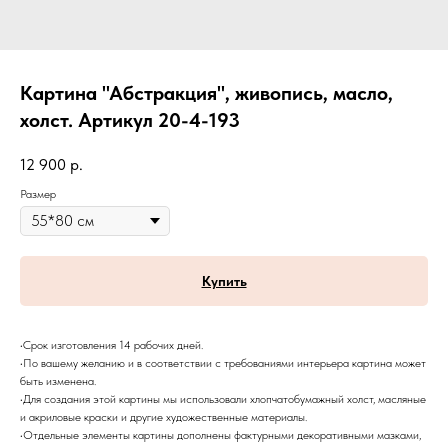
Картина "Абстракция", живопись, масло,
холст. Артикул 20-4-193
12 900
р.
Размер
Купить
•Срок изготовления 14 рабочих дней.
•По вашему желанию и в соответствии с требованиями интерьера картина может
быть изменена.
•Для создания этой картины мы использовали хлопчатобумажный холст, масляные
и акриловые краски и другие художественные материалы.
•Отдельные элементы картины дополнены фактурными декоративными мазками,