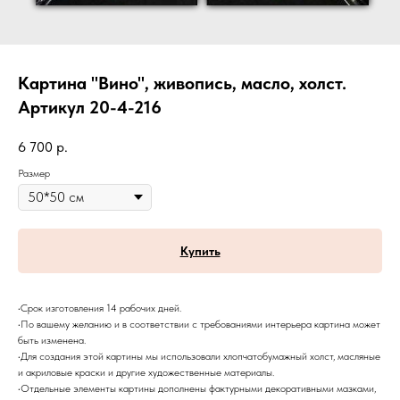
Картина "Вино", живопись, масло, холст.
Артикул 20-4-216
6 700
р.
Размер
Купить
•Срок изготовления 14 рабочих дней.
•По вашему желанию и в соответствии с требованиями интерьера картина может
быть изменена.
•Для создания этой картины мы использовали хлопчатобумажный холст, масляные
и акриловые краски и другие художественные материалы.
•Отдельные элементы картины дополнены фактурными декоративными мазками,