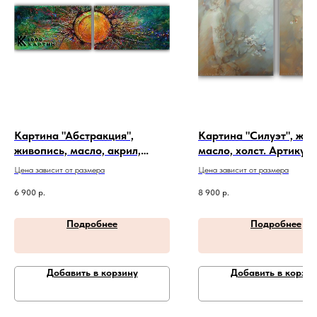
Картина "Абстракция",
Картина "Силуэт", жив
живопись, масло, акрил,
масло, холст. Артикул 
холст. Артикул 20-4-233
195
Цена зависит от размера
Цена зависит от размера
6 900
р.
8 900
р.
Подробнее
Подробнее
Добавить в корзину
Добавить в корзин