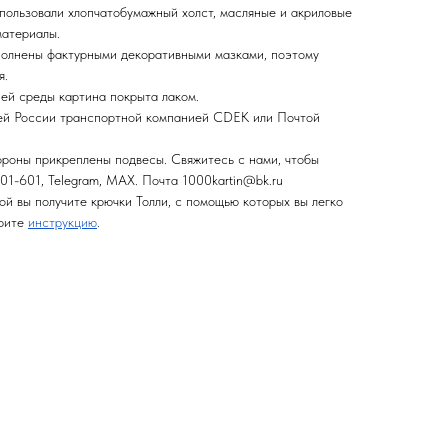
спользовали хлопчатобумажный холст, масляные и акриловые
материалы.
полнены фактурными декоративными мазками, поэтому
я.
ней среды картина покрыта лаком.
сей России транспортной компанией CDEK или Почтой
ороны прикреплены подвесы. Свяжитесь с нами, чтобы
01-601, Telegram, MAX. Почта 1000kartin@bk.ru
ой вы получите крючки Толли, с помощью которых вы легко
трите
инструкцию
.