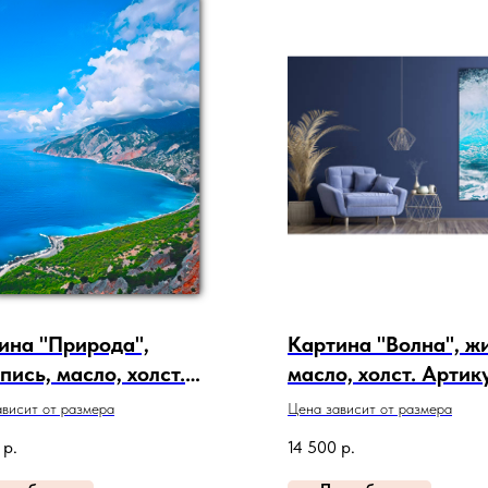
ина "Природа",
Картина "Волна", ж
пись, масло, холст.
масло, холст. Артик
кул 22-2-1
268
висит от размера
Цена зависит от размера
р.
14 500
р.