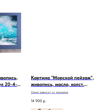
ивопись,
Картина "Морской пейзаж",
ул 20-4-
живопись, масло, холст.
Артикул 24-1-10
Цена зависит от размера
14 900
р.