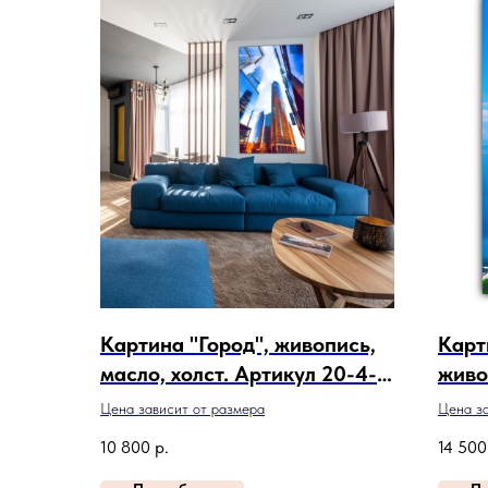
Картина "Город", живопись,
Карт
масло, холст. Артикул 20-4-
живо
330
Арти
Цена зависит от размера
Цена за
10 800
р.
14 500