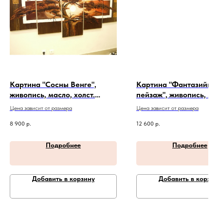
Картина "Сосны Венге",
Картина "Фантазийны
живопись, масло, холст.
пейзаж", живопись, ма
Артикул 20-4-166
холст. Артикул 26-6-16
Цена зависит от размера
Цена зависит от размера
8 900
р.
12 600
р.
Подробнее
Подробнее
Добавить в корзину
Добавить в корзин