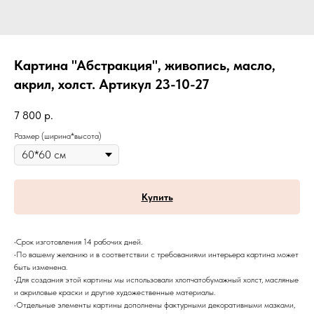
Картина "Абстракция", живопись, масло,
акрил, холст. Артикул 23-10-27
7 800
р.
Размер (ширина*высота)
Купить
•Срок изготовления 14 рабочих дней.
•По вашему желанию и в соответствии с требованиями интерьера картина может
быть изменена.
•Для создания этой картины мы использовали хлопчатобумажный холст, масляные
и акриловые краски и другие художественные материалы.
•Отдельные элементы картины дополнены фактурными декоративными мазками,