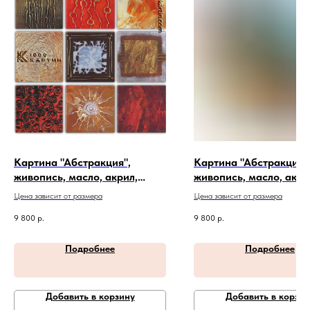
Картина "Абстракция",
Картина "Абстракция"
живопись, масло, акрил,
живопись, масло, акри
холст. Артикул 20-4-368
холст. Артикул 20-1-23
Цена зависит от размера
Цена зависит от размера
9 800
р.
9 800
р.
Подробнее
Подробнее
Добавить в корзину
Добавить в корзин