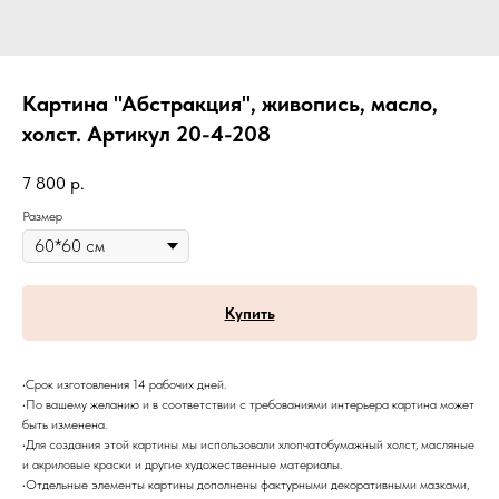
Картина "Абстракция", живопись, масло,
холст. Артикул 20-4-208
7 800
р.
Размер
Купить
•Срок изготовления 14 рабочих дней.
•По вашему желанию и в соответствии с требованиями интерьера картина может
быть изменена.
•Для создания этой картины мы использовали хлопчатобумажный холст, масляные
и акриловые краски и другие художественные материалы.
•Отдельные элементы картины дополнены фактурными декоративными мазками,