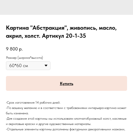
Картина "Абстракция", живопись, масло,
акрил, холст. Артикул 20-1-35
9 800
р.
Размер (ширина*высота)
Купить
•Срок изготовления 14 рабочих дней.
•По вашему желанию и в соответствии с требованиями интерьера картина может
быть изменена.
•Для создания этой картины мы использовали хлопчатобумажный холст, масляные
и акриловые краски и другие художественные материалы.
•Отдельные элементы картины дополнены фактурными декоративными мазками,