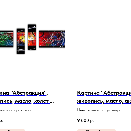
ина "Абстракция",
Картина "Абстракци
пись, масло, холст.
живопись, масло, ак
кул 20-7-465
холст. Артикул 20-1
висит от размера
Цена зависит от размера
р.
9 800
р.