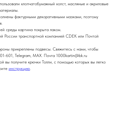
спользовали хлопчатобумажный холст, масляные и акриловые
материалы.
полнены фактурными декоративными мазками, поэтому
я.
ней среды картина покрыта лаком.
сей России транспортной компанией CDEK или Почтой
ороны прикреплены подвесы. Свяжитесь с нами, чтобы
01-601, Telegram, MAX. Почта 1000kartin@bk.ru
ой вы получите крючки Толли, с помощью которых вы легко
трите
инструкцию
.