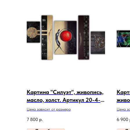
Картина "Силуэт", живопись,
Карт
масло, холст. Артикул 20-4-
живо
108
Арти
Цена зависит от размера
Цена за
7 800
р.
6 900