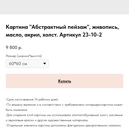
Картина "Абстрактный пейзаж", живопись,
масло, акрил, холст. Артикул 23-10-2
9 800
р.
Размер (ширина*высота)
Купить
•Срок изготовления 14 рабочих дней.
•По вашему желанию и в соответствии с требованиями интерьера картина может
быть изменена.
•Для создания этой картины мы использовали хлопчатобумажный холст, масляные
и акриловые краски и другие художественные материалы.
•Отдельные элементы картины дополнены фактурными декоративными мазками,