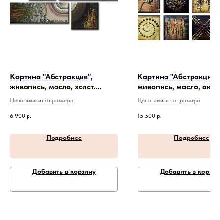
Картина "Абстракция",
Картина "Абстракция"
живопись, масло, холст.
живопись, масло, акри
Артикул 20-4-423
холст. Артикул 20-5-3
Цена зависит от размера
Цена зависит от размера
6 900
р.
15 500
р.
Подробнее
Подробнее
Добавить в корзину
Добавить в корзин