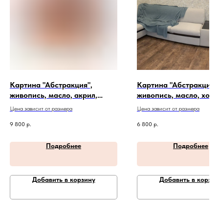
Картина "Абстракция",
Картина "Абстракция"
живопись, масло, акрил,
живопись, масло, холст
холст. Артикул 20-1-29
Артикул 20-4-406
Цена зависит от размера
Цена зависит от размера
9 800
р.
6 800
р.
Подробнее
Подробнее
Добавить в корзину
Добавить в корзин