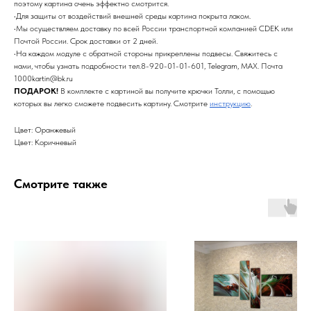
поэтому картина очень эффектно смотрится.
•Для защиты от воздействий внешней среды картина покрыта лаком.
•Мы осуществляем доставку по всей России транспортной компанией CDEK или
Почтой России. Срок доставки от 2 дней.
•На каждом модуле с обратной стороны прикреплены подвесы. Свяжитесь с
нами, чтобы узнать подробности тел.8-920-01-01-601, Telegram, MAX. Почта
1000kartin@bk.ru
ПОДАРОК!
В комплекте с картиной вы получите крючки Толли, с помощью
которых вы легко сможете подвесить картину. Смотрите
инструкцию
.
Цвет: Оранжевый
Цвет: Коричневый
Смотрите также