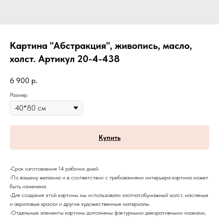
Картина "Абстракция", живопись, масло,
холст. Артикул 20-4-438
6 900
р.
Размер
Купить
•Срок изготовления 14 рабочих дней.
•По вашему желанию и в соответствии с требованиями интерьера картина может
быть изменена.
•Для создания этой картины мы использовали хлопчатобумажный холст, масляные
и акриловые краски и другие художественные материалы.
•Отдельные элементы картины дополнены фактурными декоративными мазками,