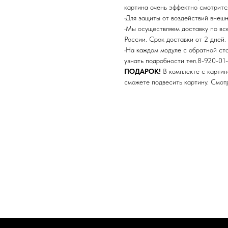
картина очень эффектно смотритс
•Для защиты от воздействий внеш
•Мы осуществляем доставку по в
России. Срок доставки от 2 дней.
•На каждом модуле с обратной ст
узнать подробности тел.8-920-01-
ПОДАРОК!
В комплекте с картин
сможете подвесить картину. Смо