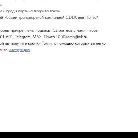
я.
ней среды картина покрыта лаком.
сей России транспортной компанией CDEK или Почтой
ороны прикреплены подвесы. Свяжитесь с нами, чтобы
01-601, Telegram, MAX. Почта 1000kartin@bk.ru
ой вы получите крючки Толли, с помощью которых вы легко
трите
инструкцию
.