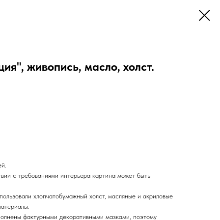
ия", живопись, масло, холст.
ей.
твии с требованиями интерьера картина может быть
спользовали хлопчатобумажный холст, масляные и акриловые
материалы.
полнены фактурными декоративными мазками, поэтому