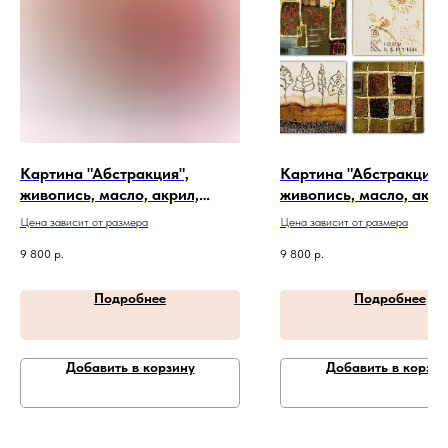
Картина "Абстракция",
Картина "Абстракция"
живопись, масло, акрил,
живопись, масло, акри
холст. Артикул 20-1-24
холст. Артикул 20-4-3
Цена зависит от размера
Цена зависит от размера
9 800
р.
9 800
р.
Подробнее
Подробнее
Добавить в корзину
Добавить в корзин