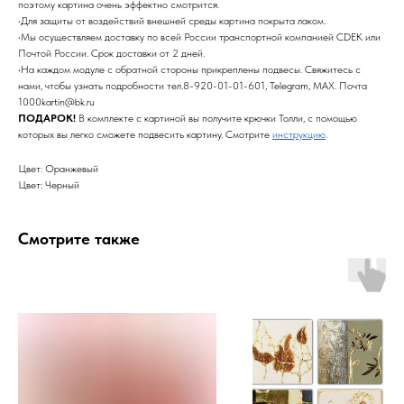
поэтому картина очень эффектно смотрится.
•Для защиты от воздействий внешней среды картина покрыта лаком.
•Мы осуществляем доставку по всей России транспортной компанией CDEK или
Почтой России. Срок доставки от 2 дней.
•На каждом модуле с обратной стороны прикреплены подвесы. Свяжитесь с
нами, чтобы узнать подробности тел.8-920-01-01-601, Telegram, MAX. Почта
1000kartin@bk.ru
ПОДАРОК!
В комплекте с картиной вы получите крючки Толли, с помощью
которых вы легко сможете подвесить картину. Смотрите
инструкцию
.
Цвет: Оранжевый
Цвет: Черный
Смотрите также