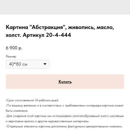
Картина "Абстракция", живопись, масло,
холст. Артикул 20-4-444
6 900
р.
Размер
Купить
•Срок изготовления 14 рабочих дней.
•По вашему желанию и в соответствии с требованиями интерьера картина может
быть изменена.
•Для создания этой картины мы использовали хлопчатобумажный холст, масляные
и акриловые краски и другие художественные материалы.
•Отдельные элементы картины дополнены фактурными декоративными мазками,