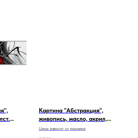
я",
Картина "Абстракция",
лст.
живопись, масло, акрил,
холст. Артикул 20-1-41
Цена зависит от размера