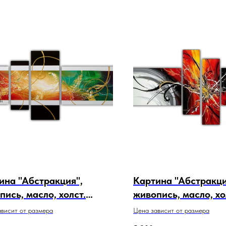
ина "Абстракция",
Картина "Абстракци
пись, масло, холст.
живопись, масло, хо
кул 20-4-391
Артикул 20-4-389
висит от размера
Цена зависит от размера