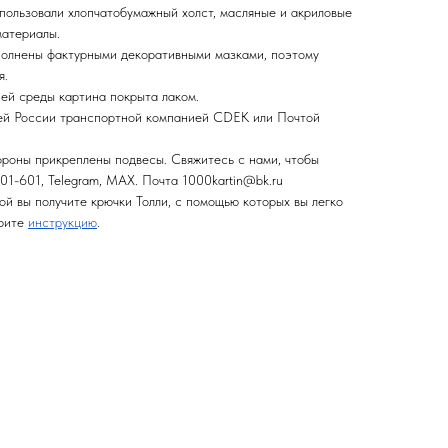
спользовали хлопчатобумажный холст, масляные и акриловые
материалы.
полнены фактурными декоративными мазками, поэтому
я.
ней среды картина покрыта лаком.
сей России транспортной компанией CDEK или Почтой
ороны прикреплены подвесы. Свяжитесь с нами, чтобы
01-601, Telegram, MAX. Почта 1000kartin@bk.ru
ой вы получите крючки Толли, с помощью которых вы легко
трите
инструкцию
.